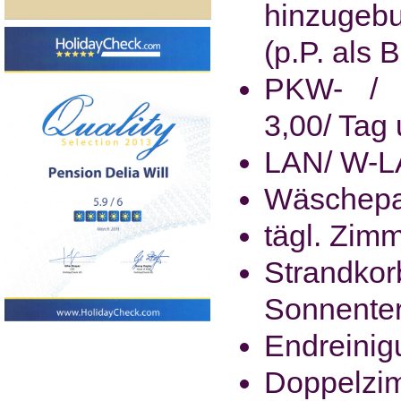
hinzugeb
(p.P. als B
PKW- / M
3,00/ Tag
LAN/ W-LA
Wäschepak
tägl. Zimm
Strandk
Sonnenter
Endreinig
Doppelzi