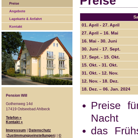
Preise
Preise
Angebote
Sa
Lagekarte & Anfahrt
01. April - 27. April
Kontakt
27. April – 16. Mai
16. Mai - 30. Juni
30. Juni - 17. Sept.
17. Sept. - 15. Okt.
15. Okt. - 31. Okt.
31. Okt. - 12. Nov.
12. Nov. - 18. Dez.
18. Dez. – 06. Jan. 2024
Pension Will
Preise f
Gothenweg 14d
17419 Ostseebad Ahlbeck
Nacht
Telefon »
Kontakt »
das Früh
Impressum
|
Datenschutz
(
Zustimmungseinstellungen
) |
©